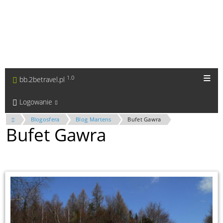
1.0
bb.2betravel.pl
Logowanie
Blogosfera
Blog Martens
Bufet Gawra
Bufet Gawra