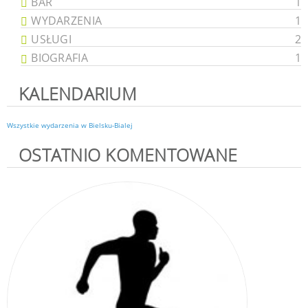
BAR
1
WYDARZENIA
1
USŁUGI
2
BIOGRAFIA
1
KALENDARIUM
Wszystkie wydarzenia w Bielsku-Bialej
OSTATNIO KOMENTOWANE