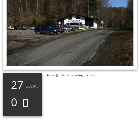
Autor
:
kategoria:
Martens
Bar
27
05/2018
0