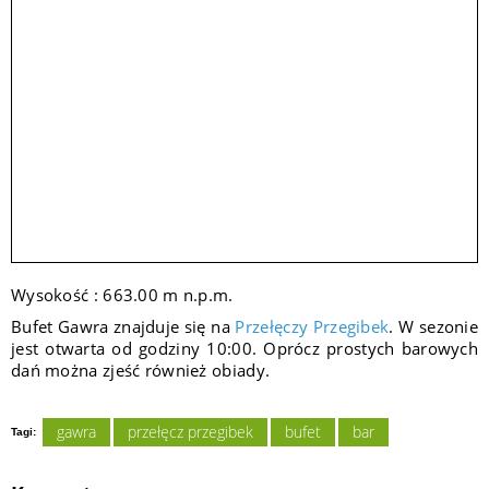
Wysokość : 663.00 m n.p.m.
Bufet Gawra znajduje się na
Przełęczy Przegibek
. W sezonie
jest otwarta od godziny 10:00. Oprócz prostych barowych
dań można zjeść również obiady.
gawra
przełęcz przegibek
bufet
bar
Tagi: